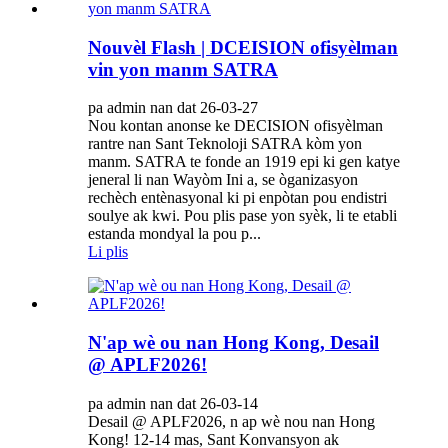
Nouvèl Flash | DCEISION ofisyèlman
vin yon manm SATRA
pa admin nan dat 26-03-27
Nou kontan anonse ke DECISION ofisyèlman
rantre nan Sant Teknoloji SATRA kòm yon
manm. SATRA te fonde an 1919 epi ki gen katye
jeneral li nan Wayòm Ini a, se òganizasyon
rechèch entènasyonal ki pi enpòtan pou endistri
soulye ak kwi. Pou plis pase yon syèk, li te etabli
estanda mondyal la pou p...
Li plis
N'ap wè ou nan Hong Kong, Desail
@ APLF2026!
pa admin nan dat 26-03-14
Desail @ APLF2026, n ap wè nou nan Hong
Kong! 12-14 mas, Sant Konvansyon ak