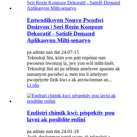
Entwodiksyon Nouvo Pwodwi
Desizyon | Seri Rezin Konpoze
Dekoratif - Satisfè Demand
Aplikasyon Milti-senaryo
pa admin nan dat 24-07-15
Teknoloji fini, kòm yon pati enpòtan nan
pwosesis bwonzaj la, jwe yon wòl milti-fasèt.
Teknoloji fini an pa sèlman amelyore aparans ak
sansasyon pwodwi a, men tou li amelyore
pwopriyete fizik kwi a ak anviwònman an...
Li plis
Endistri chimik kwi: pèspektiv pou
lavni ak posiblite enfini
pa admin nan dat 24-01-18
Avèk devlopman rapid syans ak teknoloji a,