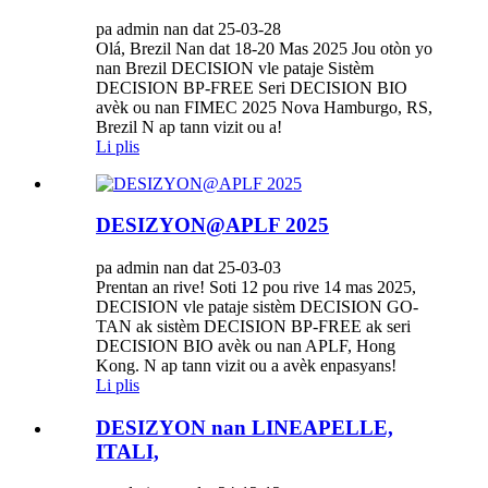
pa admin nan dat 25-03-28
Olá, Brezil Nan dat 18-20 Mas 2025 Jou otòn yo
nan Brezil DECISION vle pataje Sistèm
DECISION BP-FREE Seri DECISION BIO
avèk ou nan FIMEC 2025 Nova Hamburgo, RS,
Brezil N ap tann vizit ou a!
Li plis
DESIZYON@APLF 2025
pa admin nan dat 25-03-03
Prentan an rive! Soti 12 pou rive 14 mas 2025,
DECISION vle pataje sistèm DECISION GO-
TAN ak sistèm DECISION BP-FREE ak seri
DECISION BIO avèk ou nan APLF, Hong
Kong. N ap tann vizit ou a avèk enpasyans!
Li plis
DESIZYON nan LINEAPELLE,
ITALI,