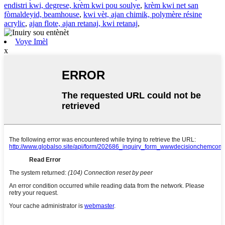
endistri kwi, degrese, krèm kwi pou soulye
,
krèm kwi net san
fòmaldeyid, beamhouse
,
kwi vèt, ajan chimik, polymère résine
acrylic
,
ajan flote, ajan retanaj, kwi retanaj
,
Voye Imèl
x