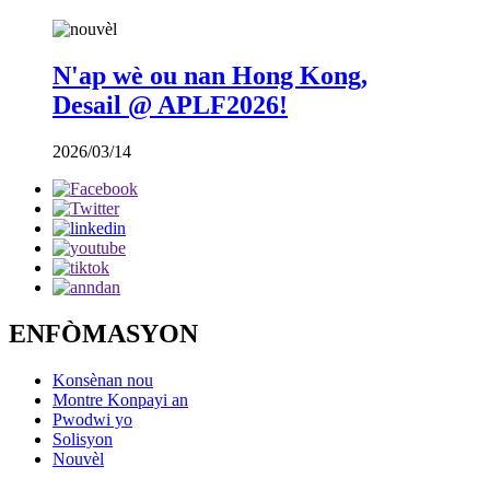
N'ap wè ou nan Hong Kong,
Desail @ APLF2026!
2026/03/14
ENFÒMASYON
Konsènan nou
Montre Konpayi an
Pwodwi yo
Solisyon
Nouvèl