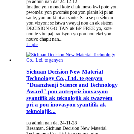
pa admin nan dat 24-12-12
Imajine yon mond kote chak moso kwi pote yon
pwomès: yon pwomès pou yon planèt ki pi an
sante, yon ou ki pi an sante. Sa a se pa sèlman
yon vizyon; se istwa vwayaj nou an ak sistèm
DECISION GO-TAN ak BP-FREE yo, kote
nou te vire paj tradisyon yo pou nou ekri yon
nouvo chapit nan...
Li plis
Sichuan Decision New Material
Technology Co., Ltd. te genyen
"Duanzhenji Science and Technology
Award" pou antrepriz inovasyon
syantifik ak teknolojik ak twazyèm
pri a pou inovasyon syantifik ak
teknolojik...
pa admin nan dat 24-11-28
Resaman, Sichuan Decision New Material
Technology Co., Ltd. te resevwa prim