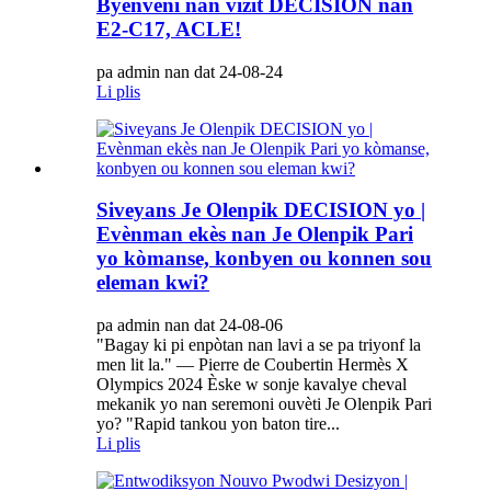
Byenveni nan vizit DECISION nan
E2-C17, ACLE!
pa admin nan dat 24-08-24
Li plis
Siveyans Je Olenpik DECISION yo |
Evènman ekès nan Je Olenpik Pari
yo kòmanse, konbyen ou konnen sou
eleman kwi?
pa admin nan dat 24-08-06
"Bagay ki pi enpòtan nan lavi a se pa triyonf la
men lit la." — Pierre de Coubertin Hermès X
Olympics 2024 Èske w sonje kavalye cheval
mekanik yo nan seremoni ouvèti Je Olenpik Pari
yo? "Rapid tankou yon baton tire...
Li plis