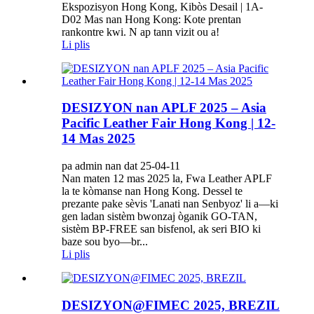
Ekspozisyon Hong Kong, Kibòs Desail | 1A-
D02 Mas nan Hong Kong: Kote prentan
rankontre kwi. N ap tann vizit ou a!
Li plis
DESIZYON nan APLF 2025 – Asia
Pacific Leather Fair Hong Kong | 12-
14 Mas 2025
pa admin nan dat 25-04-11
Nan maten 12 mas 2025 la, Fwa Leather APLF
la te kòmanse nan Hong Kong. Dessel te
prezante pake sèvis 'Lanati nan Senbyoz' li a—ki
gen ladan sistèm bwonzaj òganik GO-TAN,
sistèm BP-FREE san bisfenol, ak seri BIO ki
baze sou byo—br...
Li plis
DESIZYON@FIMEC 2025, BREZIL