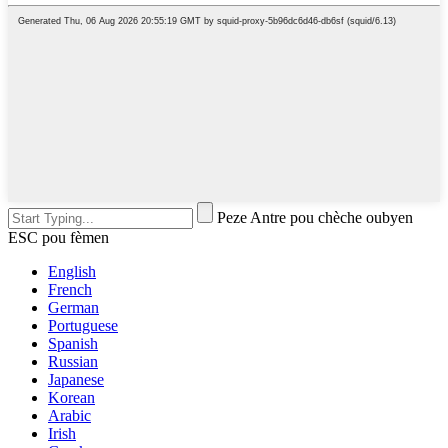
Peze Antre pou chèche oubyen
ESC pou fèmen
English
French
German
Portuguese
Spanish
Russian
Japanese
Korean
Arabic
Irish