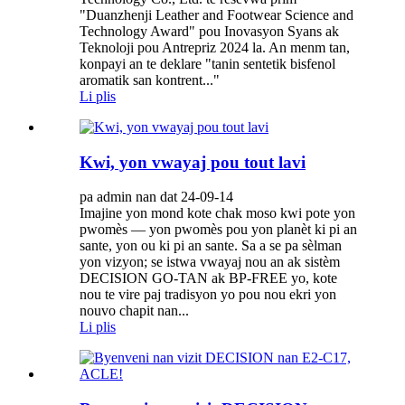
"Duanzhenji Leather and Footwear Science and
Technology Award" pou Inovasyon Syans ak
Teknoloji pou Antrepriz 2024 la. An menm tan,
konpayi an te deklare "tanin sentetik bisfenol
aromatik san kontrent..."
Li plis
Kwi, yon vwayaj pou tout lavi
pa admin nan dat 24-09-14
Imajine yon mond kote chak moso kwi pote yon
pwomès — yon pwomès pou yon planèt ki pi an
sante, yon ou ki pi an sante. Sa a se pa sèlman
yon vizyon; se istwa vwayaj nou an ak sistèm
DECISION GO-TAN ak BP-FREE yo, kote
nou te vire paj tradisyon yo pou nou ekri yon
nouvo chapit nan...
Li plis