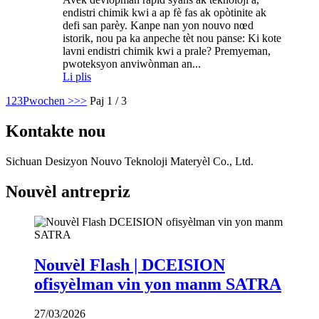
endistri chimik kwi a ap fè fas ak opòtinite ak
defi san parèy. Kanpe nan yon nouvo nœd
istorik, nou pa ka anpeche tèt nou panse: Ki kote
lavni endistri chimik kwi a prale? Premyeman,
pwoteksyon anviwònman an...
Li plis
1
2
3
Pwochen >
>>
Paj 1 / 3
Kontakte nou
Sichuan Desizyon Nouvo Teknoloji Materyèl Co., Ltd.
Nouvèl antrepriz
Nouvèl Flash | DCEISION
ofisyèlman vin yon manm SATRA
27/03/2026