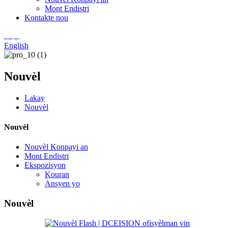
Mont Endistri
Kontakte nou
中文
English
Nouvèl
Lakay
Nouvèl
Nouvèl
Nouvèl Konpayi an
Mont Endistri
Ekspozisyon
Kouran
Ansyen yo
Nouvèl