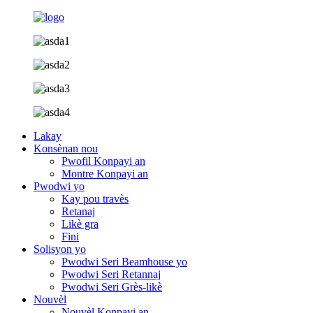
Lakay
Konsènan nou
Pwofil Konpayi an
Montre Konpayi an
Pwodwi yo
Kay pou travès
Retanaj
Likè gra
Fini
Solisyon yo
Pwodwi Seri Beamhouse yo
Pwodwi Seri Retannaj
Pwodwi Seri Grès-likè
Nouvèl
Nouvèl Konpayi an