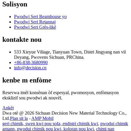
Solisyon
Pwodwi Seri Beamhouse yo
Pwodwi Seri Retannaj
Pwodwi Seri Grès-likè
kontakte nou
533 Xieyue Viliage, Tianyuan Town, Distri Jingyang nan vil
Deyang, Pwovens Sichuan, PRChina.
+86-838-3680990
info@decision.cn
kenbe m enfòme
Resevwa imèl konsènan òf espesyal, pwomosyon, enfòmasyon
eksklizif sou pwodwi ak nouvèl.
Ankèt
Dwa otè @ 2026 Sichuan Decision New Material Technology Co.,
Ltd.
Plan sit la
-
AMP Mobil
geri chimik, swen kwi pou sofa, endistri chimik kwi
,
pwodui chimik
amann, pwodui chimik pou kwi, koloran pou kwi
,
chimi nan